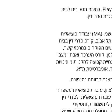
טיפול בילדים ונוער. הדרכת הורים. תיאום הורי. טיפול דיאדי. Play Therapy. כתיבת תסקירים לבית
רת סדרי דין.
פסיכותרפיה טיפול פסיכודינמי בילדים ונוער. אוניברסיטת בר אילן. תואר שני. (MA) עבודה סוציאלית
ית, אוניברסיטת תל אביב. קורס סדרי דין בבית
שים מפוקחים במרכזי קשר,
גמן. קורס הערכה ואבחון מצבי
יית קבוצה להקניית מיומנויות
 אוניברסיטת ת"א.
באגף הרווחה נס ציונה .
ציון. עובדת סוציאלית משפחה
עובדת סוציאלית לסדרי דין
לי משמורת, ותסקירי
. מטפלת מרכז מידע וייעוץ