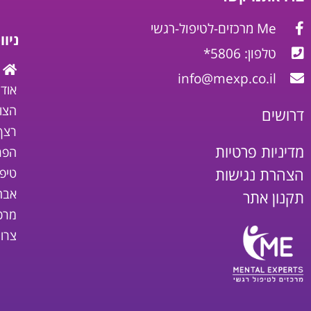
Me מרכזים-לטיפול-רגשי
ניו
טלפון: 5806*
info@mexp.co.il
אודו
הצו
דרושים
רצף
מדיניות פרטיות
הפר
הצהרת נגישות
טיפ
אבחו
תקנון אתר
מרכ
צרו