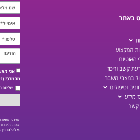
וט באתר
ת
ות המקצועי
 האוטיזם
עת קשב וריכוז
אני מאש
ול במצבי משבר
מהמרכז (ני
נים וטיפולים
שליחת ה
ז מידע
 קשר
המידע המועבר ב
הסכמה ליצירת ק
נא לא להמתין ל