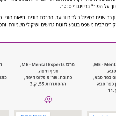
ך על הפוך" בדיזינגוף סנטר.
ירים לבית משפט בנוגע לזוגות גרושים ושיקולי משמורת, ותס
מרכז ME - Mental Experts,
מרכז rts
סבא,
סניף חיפה,
ס כפר סבא,
כתובת: שר"פ פלוס חיפה,
, קניון כפר סבא
ההסתדרות 55, ק.3
1