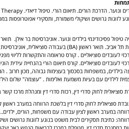
מחות
ע לזוגות גרושים ושיקולי משמורת, ותסקירי אפוטרופסות במסג
אוניברסיטת תל אביב. תואר ראשון (BA) בעבודה סוציאל
זי לעובדים סוציאליים . קורס טראומה והתקשרות לליווי מפג
זי לעובדים סוציאליים. קורס תיאום הורי בהנחיית עידית הוני
עה בילדים, במשפחות בסכסוך בעצימות גבוהה, מכון חרוב . הנח
ית לילדים עם בעיות משמעת ואלימות . "עוצמה" שלום הילד.
ת סוציאלית לחוק סדרי דין, רכזת סדרי דין ומנהלת מרכז קשר 
בדת סוציאלית לחוק סדרי דין בלשכת הרווחה במערב ראשון ל
וחה במערב ראשון לציון עבודה עם משפחות, הורים, ילדים.. 
וחה: כתיבת תסקירים לבית משפט בנוגע לזוגות גרושים ושיקו
ת במסגרת סדרי דין. מטפלת במרכז לבריאות הנפש באר יעקוב