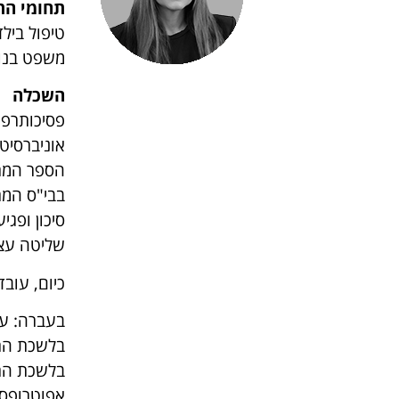
תחומי הת
משפט בנוג
השכלה
הספר המרכ
בבי"ס המרכ
סיכון ופגי
שליטה עצמ
כיום, עובד
בעברה: עו
בלשכת הרו
בלשכת הרו
אפוטרופסו