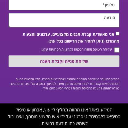
אני מאשר/ת קבלת תכנים מקצועיים, עדכונים והצעות
מהמרכז (ניתן להסיר את הרישום בכל עת).
שליחת הטופס מהווה הסכמה
למדיניות הפרטיות שלנו
.
שליחת פנייה וקבלת מענה
המידע המועבר בטופס זה מאובטח ומועבר ישירות לצוות המרכז. מילוי הפרטים מהווה
הסכמה ליצירת קשר חוזר לצורך תיאום או מתן מענה לפנייתך. במקרה של מצב חירום נפשי,
נא לא להמתין למענה מהטופס ולפנות לגורמי הסיוע באופן מיידי.
המידע באתר אינו מהווה תחליף לייעוץ, אבחון או טיפול
פסיכיאטרי/פסיכולוגי פרטני על ידי איש מקצוע מוסמך, ואינו יכול
לשמש כחוות דעת רפואית.