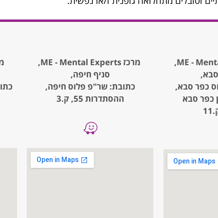
יים וסובלים מתחלואה גופנית ו/או נפשית.
מרכז ME - Mental Experts,
מרכז rts
סבא,
סניף חיפה,
ס כפר סבא,
כתובת: שר"פ פלוס חיפה,
, קניון כפר סבא
ההסתדרות 55, ק.3
1