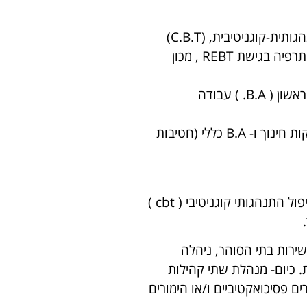
לימודים בתוכנית הדו-שנתית להכשרת מטפלים בפסיכותרפיה התנהגותית-קוגניטיבית, (C.B.T)
בחסות איט"ה ואוניברסיטת בר-אילן, במגמת ילדים. הסמכה בפסיכותרפיה בגישת REBT , מכון
תואר שני (M.S.W) עבודה סוציאלית, אוניברסיטת בן גוריון . תואר ראשון ( B.A. ) עבודה
תואר ראשון (B.A.) משולב, הפקולטה למדעי הרוח והחברה במחלקות חינוך ו- B.A כללי (חטיבות
בעלת ניסיון רב באבחון וטיפול במגוון גישות טיפוליות. התמחות בטיפול התנהגותי קוגניטיבי ( cbt )
שירות בתי הסוהר, ניהלה
. כיום- מנהלת שתי קהילות
 פסיכואקטיביים ו/או הימורים