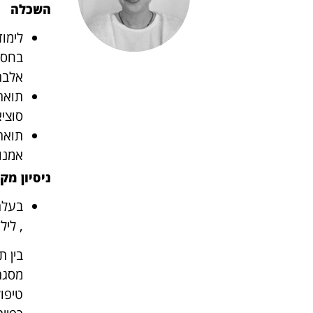
השכלה
אלברט
סוציא
אמנות
ניסיון מק
, ליל
בין ת
מסגרת
טיפו