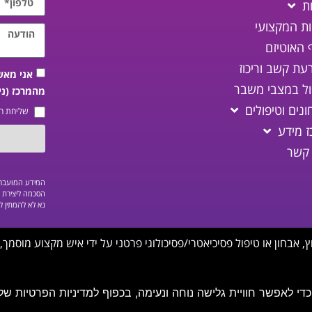
ת
ות המקצועי
 האוטיזם
עת קשב וריכוז
אני מאש
ול במצבי משבר
מהמרכז (ני
נים וטיפולים
שליחת ה
ז מידע
 קשר
המידע המועבר ב
הסכמה ליצירת ק
נא לא להמתין ל
, אבחון או טיפול פסיכיאטרי/פסיכולוגי פרטני על ידי איש מקצוע מוסמך, 