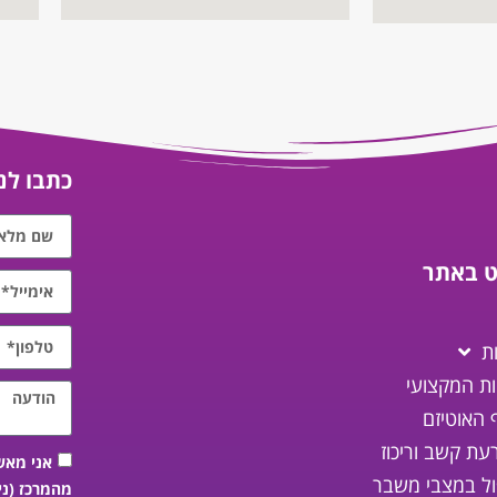
כתבו לנו
וט באתר
ת
ות המקצועי
 האוטיזם
עת קשב וריכוז
אני מאש
ול במצבי משבר
מהמרכז (ני