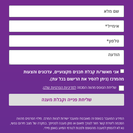
אני מאשר/ת קבלת תכנים מקצועיים, עדכונים והצעות
מהמרכז (ניתן להסיר את הרישום בכל עת).
שליחת הטופס מהווה הסכמה
למדיניות הפרטיות שלנו
.
שליחת פנייה וקבלת מענה
המידע המועבר בטופס זה מאובטח ומועבר ישירות לצוות המרכז. מילוי הפרטים מהווה
הסכמה ליצירת קשר חוזר לצורך תיאום או מתן מענה לפנייתך. במקרה של מצב חירום נפשי,
נא לא להמתין למענה מהטופס ולפנות לגורמי הסיוע באופן מיידי.