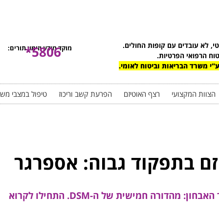
טי, לא עובדים עם קופות החולים.
5806*
מוקד מידע וזימון תורים:
טוח הרפואי הפרטיות.
"י משרד הבריאות וביטוח לאומי.
הצוות המקצועי
רצף האוטיזם
הפרעת קשב וריכוז
טיפול במצבי מש
זם בתפקוד גבוה: אספרגר
: מהדורה חמישית של ה-DSM. התחילו לקרוא