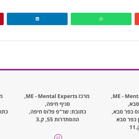
מרכז ME - Mental Experts,
מרכז rts
סבא,
סניף חיפה,
ס כפר סבא,
כתובת: שר"פ פלוס חיפה,
, קניון כפר סבא
ההסתדרות 55, ק.3
1