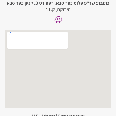
כתובת: שר"פ פלוס כפר סבא, רפפורט 3, קניון כפר סבא
הירוקה, ק.11