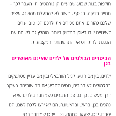
חולפות בנות שבוע-שבועיים הן נורמטיביות. מעבר לכך –
מחייב בדיקה. בנוסף , חשוב לא להתעלם מהאינטואיציה
שלכם כהורים. אתם מכירים את ילדכם הכי טוב וערים
לשינויים שבו באופן המדויק ביותר. מומלץ גם לשוחח עם
הגננת ולהתייחס אל התרשמותה המקצועית.
הביטויים הבולטים של ילדים שאינם מאושרים
בגן
ילדים, בין אם הגיעו לגיל הוורבאלי ובין אם עדיין מסתפקים
במלמולים לא ברורים, נוטים להביע את תחושותיהם בעיקר
דרך מעשים. כך גם פני הדברים כשמדובר בילדים שלא
נהנים בגן. בראש ובראשונה, הם לא ירצו ללכת לשם. הם
יסרבו, יבכו, יצעקו וכדומה. נכון, ייתכן שמדובר ברצון