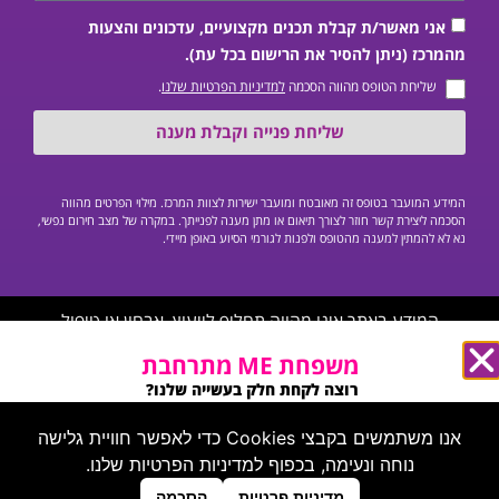
אני מאשר/ת קבלת תכנים מקצועיים, עדכונים והצעות
מהמרכז (ניתן להסיר את הרישום בכל עת).
שליחת הטופס מהווה הסכמה
למדיניות הפרטיות שלנו
.
שליחת פנייה וקבלת מענה
המידע המועבר בטופס זה מאובטח ומועבר ישירות לצוות המרכז. מילוי הפרטים מהווה
הסכמה ליצירת קשר חוזר לצורך תיאום או מתן מענה לפנייתך. במקרה של מצב חירום נפשי,
נא לא להמתין למענה מהטופס ולפנות לגורמי הסיוע באופן מיידי.
המידע באתר אינו מהווה תחליף לייעוץ, אבחון או טיפול
פסיכיאטרי/פסיכולוגי פרטני על ידי איש מקצוע מוסמך, ואינו יכול
משפחת ME מתרחבת
לשמש כחוות דעת רפואית.
רוצה לקחת חלק בעשייה שלנו?
מחפשים אותך בעמוד הזה ←
אנו משתמשים בקבצי Cookies כדי לאפשר חוויית גלישה
נוחה ונעימה, בכפוף למדיניות הפרטיות שלנו.
צרו קשר
מדיניות פרטיות
הסכמה