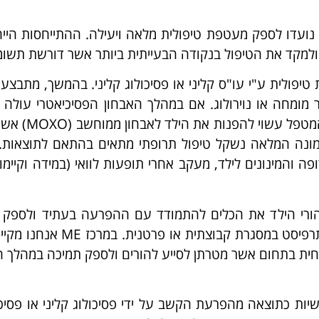
למקד את הטיפול בנקודה הבעייתית ביותר אשר דורשת תשומת
פולית ע"י עו"ס קליני או פסיכולוג קליני. בהמשך, מתבצע
ר מומחה או נוירולוג. אם במהלך האבחון הפסיכיאטרי עולה
הקושי בהפרעת הקשב (או האם
תמונה המלאה נשקל טיפול תרופתי מתאים בהתאם לתוצאות
 והמינונים לילד, מעקב אחרי תופעות לוואי (במידה וקיימו
הורי הילד את הכלים להתמודד עם ההפרעה בעתיד ולספק 
הדרושה לו. ההדרכה ניתנת על יד פסיכולוג קליני או 
חית בתחום אשר מטרתן לסייע להורים ולספק תמיכה במהלך ה
יות כתוצאה מהפרעת הקשב על ידי פסיכולוג קליני או פסיכ