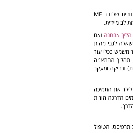
הטיפול בהפרעת קשב וריכוז כולל מספר שיטות טיפול אשר נועדו לספק מעטפת טיפולית מלאה ויעילה. ההתייחסות הייחודית שלנו ב ME
 לב מיידית.
הליך אבחנה
ואם
 שאלה לגבי מהות
 היא בכלל קיימת), הרופא המטפל עשוי להפנות את הילד לאבחון ממוחשב (MOXO) אשר משמש ככלי עזר
. תהליך ההתאמה
ת) ובדיקה ומעקב
לילד את התמיכה
פסיכותרפיסט במסגרת קבוצתית או פרטנית. במרכז ME אנחנו מקיימים הדרכה הורית
דרך.
ותרפיסט. הטיפול