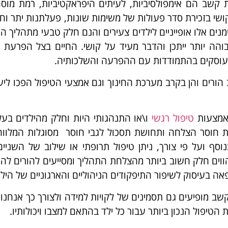
קשב הם אימפולסיביות, לעיתים היפראקטיביות, רמת מוסח
י בזכירת סדר פעולות של משימות שונות, פעלתנות יתר וחו
סימנים אלו אופייניים לילדים צעירים והנם חלק טבעי מתהליך
בוהה יותר ייתכן והדבר מעיד על קושי. החיים בצל הפרעת 
 עוסקים בהתמודדות עם ההפרעה והשלכותיה.
ורים והן בקרב מערכת החינוך וגם אמצעי הטיפול הפכו ליעיל
באמצעות
טיפול רגשי
ו\או התנהגותי היות וחלק מהילדים בע
שת חוסר הצלחה ותחושת תסכול לגבי חוסר מסוגלות המלווה
סף ועל פי צורך, ניתן טיפול תרופתי או שילוב של השניי
הווים חלק חשוב ביותר מהצלחת התהליך ומסייעים להורים לה
אה בעיסוק לשיפור התיפקודים הניהוליים והארגוניים של הילד
45 מהילדים בעלי הפרעת קשב מופיעים גם תסמינים של לקויות למידה ולצורך כך 
הטיפול הנכון ביותר עבור כל ילד בהתאם למצבו ויכולותיו.