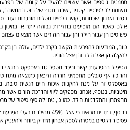
סממנים נוספים אשר עשויים להעיד על קיומה של הפרעת 
תשומת לב לפרטים קטנים, איבוד תכוף של חוט המחשבה, קוש
בסדר וארגון, שכחנות, קושי בלסיים מטלות מורכבות ועוד. 
אולם כאשר הם מופיעים בתדירות גבוהה יותר או במינון ג
פשוטים הן עבור הילד והן עבור ההורים אשר מוצאים עצמם
כיום, המודעות להפרעות הקשב בקרב ילדים, עולה הן בקרב ה
להקלה הן אצל הילד והן אצל הוריו.
הטיפול בהפרעות קשב וריכוז מטפל גם באספקט הרגשי 
והריכוז אף סובלים מתסמיני חרדה ודיכאון כתוצאה מתחו
באספקט זה על מנת להקנות איכות חיים רגשית טובה. בנו
מיטביות. בנוסף, אנחנו מספקים ליווי והדרכת הורים אשר מ
מהפתרון והתקדמות הילד. כמו כן, ניתן להוסיף טיפול של מרפ
בנוסף, נתונים מראים כי אצל %
פסיכודידקטיים במטרה לספק אבחון מדוייק ביותר ולהעניק את 