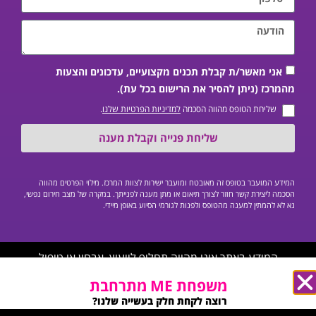
אני מאשר/ת קבלת תכנים מקצועיים, עדכונים והצעות
מהמרכז (ניתן להסיר את הרישום בכל עת).
שליחת הטופס מהווה הסכמה
למדיניות הפרטיות שלנו
.
שליחת פנייה וקבלת מענה
המידע המועבר בטופס זה מאובטח ומועבר ישירות לצוות המרכז. מילוי הפרטים מהווה
הסכמה ליצירת קשר חוזר לצורך תיאום או מתן מענה לפנייתך. במקרה של מצב חירום נפשי,
נא לא להמתין למענה מהטופס ולפנות לגורמי הסיוע באופן מיידי.
המידע באתר אינו מהווה תחליף לייעוץ, אבחון או טיפול
פסיכיאטרי/פסיכולוגי פרטני על ידי איש מקצוע מוסמך, ואינו יכול
משפחת ME מתרחבת
לשמש כחוות דעת רפואית.
רוצה לקחת חלק בעשייה שלנו?