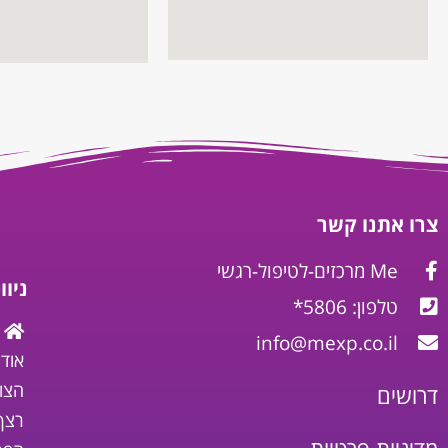
צרו אתנו קשר
Me מרכזים-לטיפול-רגשי
ניו
טלפון: 5806*
info@mexp.co.il
אודו
הצו
דרושים
רצף