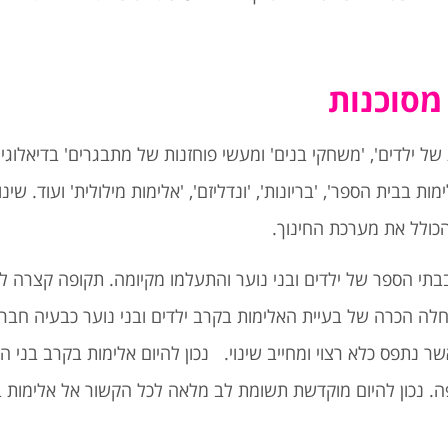
מסוכנות
 ילדים', 'משחקי בנים' ומעשי פוחזנות של מתבגרים' בדיאלוגים
ת בבית הספר', 'בריונות', 'ונדליזם', 'אלימות מילולית' ועוד. שינו
ולל את מערכת החינוך.
 האלימות בבתי הספר של ילדים ובני נוער והתעלמו מקיומה. תקופה קצ
 של רצח נהג המונית דרק רוט בינואר 1994, החלה הכרה של בעיית האלימות בקרב ילדים ובני נוער
שר נתפס כלא רצוי ומחייב שינוי. נכון להיום אלימות בקרב בני ה
ה. נכון להיום מוקדשת תשומת לב מלאה לכל הקשור אל אלימות בנ