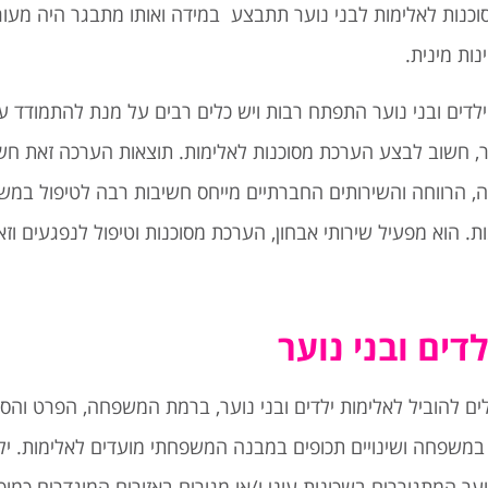
וכנות לאלימות לבני נוער תתבצע במידה ואותו מתבגר היה מע
ות מינית.
דים ובני נוער התפתח רבות ויש כלים רבים על מנת להתמודד עם
ר, חשוב לבצע הערכת מסוכנות לאלימות. תוצאות הערכה זאת חשו
הרווחה והשירותים החברתיים מייחס חשיבות רבה לטיפול במשפ
 הוא מפעיל שירותי אבחון, הערכת מסוכנות וטיפול לנפגעים וז
דים ובני נוער
לים להוביל לאלימות ילדים ובני נוער, ברמת המשפחה, הפרט והס
במשפחה ושינויים תכופים במבנה המשפחתי מועדים לאלימות. ילד
וער המתגוררים בשכונות עוני ו/או מגורים באזורים המוגדרים כמו