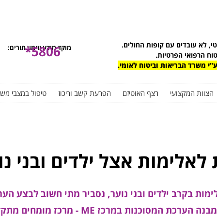
טי, לא עובדים עם קופות החולים.
5806*
מוקד מידע וזימון תורים:
טוח הרפואי הפרטיות.
"י משרד הבריאות וביטוח לאומי.
הצוות המקצועי
רצף האוטיזם
הפרעת קשב וריכוז
טיפול במצבי מש
לאלימות אצל ילדים ובני נו
ימות בקרב ילדים ובני נוער, נסביר מתי חשוב לבצע הע
לבני נוער וילדים ונשטח בפניכם בהרחבה אודות מבנה הערכת