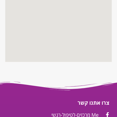
צרו אתנו קשר
Me מרכזים-לטיפול-רגשי