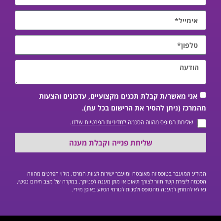
אני מאשר/ת קבלת תכנים מקצועיים, עדכונים והצעות
מהמרכז (ניתן להסיר את הרישום בכל עת).
שליחת הטופס מהווה הסכמה
למדיניות הפרטיות שלנו
.
שליחת פנייה וקבלת מענה
המידע המועבר בטופס זה מאובטח ומועבר ישירות לצוות המרכז. מילוי הפרטים מהווה
הסכמה ליצירת קשר חוזר לצורך תיאום או מתן מענה לפנייתך. במקרה של מצב חירום נפשי,
נא לא להמתין למענה מהטופס ולפנות לגורמי הסיוע באופן מיידי.