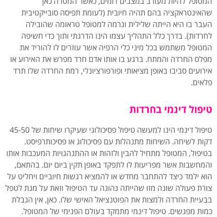
המטופל להיות מעורב במצבים דומים, כאשר המטרה כאן
שהאינטראקציה בהם תהיה חיובית (לעומת תפיסה סובייקטיבית
העבר בו היא הייתה שלילית וגרמה למטופל טראומה שהובילה
לחרדות). בדרך כלל התהליך עצמו הינו הדרגתי ותוך כדי חשיפה
המטופל משתמש בכל מיני כלי הרפיה אשר עוזרים לו להוריד את
מפלס החרדה והמתח. ברגע בו אותו אדם חרד מפרש את האירוע או
אירועים סביבו באופן מציאותי ופורפורציונלי, רמת החרדה שלו תרד
פלאים.
טיפול דינמי בחרדות
טיפול דינמי הינו למעשה טיפול פסיכולוגי שעיקרו שיחות של 45-50
דקות לשיחה. השיחות מתנהלות עם פסיכולוג או פסיכותרפיסט.
בטיפול, המטופל מתחיל להבין ולזהות או ההתנהגויות המעכבות אותו
והמחשבות אשר מפריעות לו לתפקד באופן תקין ביום יום. בהתאם,
הוא ילמד כיצד להתחבר מחדש או להמציא רגשות חיוביים ויחליט על
צורת פעולה שונה מזו שהייתה נהוגה עד הטיפול וזאת על מנת לטפל
בבעיית החרדה ולמצות את הפוטנציאל האישי שלו. כאן, אין הגבלת
כמות מפגשים. טיפול דינמי מתמקד בעולם הפנימי של המטופל.