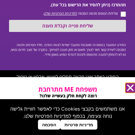
מהמרכז (ניתן להסיר את הרישום בכל עת).
שליחת הטופס מהווה הסכמה
למדיניות הפרטיות שלנו
.
שליחת פנייה וקבלת מענה
המידע המועבר בטופס זה מאובטח ומועבר ישירות לצוות המרכז. מילוי הפרטים מהווה
הסכמה ליצירת קשר חוזר לצורך תיאום או מתן מענה לפנייתך. במקרה של מצב חירום נפשי,
נא לא להמתין למענה מהטופס ולפנות לגורמי הסיוע באופן מיידי.
המידע באתר אינו מהווה תחליף לייעוץ, אבחון או טיפול
פסיכיאטרי/פסיכולוגי פרטני על ידי איש מקצוע מוסמך, ואינו יכול
משפחת ME מתרחבת
לשמש כחוות דעת רפואית.
רוצה לקחת חלק בעשייה שלנו?
מחפשים אותך בעמוד הזה ←
אנו משתמשים בקבצי Cookies כדי לאפשר חוויית גלישה
נוחה ונעימה, בכפוף למדיניות הפרטיות שלנו.
צרו קשר
מדיניות פרטיות
הסכמה