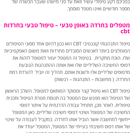
בפניכם רקע טיפולי עשיר וזאת על פני מישהו שעבר הכשרה של
מספר חודשיים ואינו מטפל מוסמך.
מטפלים בחרדה באופן טבעי – טיפול טבעי בחרדות
cbt
טיפול התנהגותי קוגנטיבי CBT הוא נכון להיום אחד מסוגי הטיפולים
המומלצים ביותר לאנשים הסובלים מחרדות וזאת משום האפקטיביות
שלו. הוכח מחקרית. בטיפול זה המטפל יעזור למטופל לזהות את
דפוסי החשיבה השליליים שלו ואת אותה ההתנהגות הנובעת
מדפוסים שליליים אלו ולשנות אותם. תהליך זה יוביל להורדת רמת
החרדה. ( מחשבות – התנהגות – רגשות)
טיפול CBT הוא טיפול קצר וממוקד המותאם למטופל. השלב הראשון
של הטיפול הוא מפגש עם המטפל בה תנוסח מטרת הטיפול ותכנית
טיפולית. לאחר מכן, תתחיל עבודה הדרגתית על איתור דפוסי
החשיבה של המטופל ושינוי דפוסי חשיבה שליליים. כאן המטופל
ייחשף למחשבה אשר הוביל אותו לחרדה. במקביל לעבודה על שינוי
של אותו דפוס חשיבתי בעייתי של המטופל, המטפל יעודד את