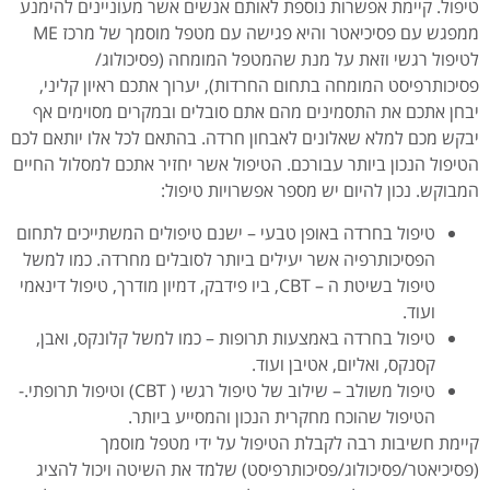
טיפול. קיימת אפשרות נוספת לאותם אנשים אשר מעוניינים להימנע
ממפגש עם פסיכיאטר והיא פגישה עם מטפל מוסמך של מרכז ME
לטיפול רגשי וזאת על מנת שהמטפל המומחה (פסיכולוג/
פסיכותרפיסט המומחה בתחום החרדות), יערוך אתכם ראיון קליני,
יבחן אתכם את התסמינים מהם אתם סובלים ובמקרים מסוימים אף
יבקש מכם למלא שאלונים לאבחון חרדה. בהתאם לכל אלו יותאם לכם
הטיפול הנכון ביותר עבורכם. הטיפול אשר יחזיר אתכם למסלול החיים
המבוקש. נכון להיום יש מספר אפשרויות טיפול:
טיפול בחרדה באופן טבעי – ישנם טיפולים המשתייכים לתחום
הפסיכותרפיה אשר יעילים ביותר לסובלים מחרדה. כמו למשל
טיפול בשיטת ה – CBT, ביו פידבק, דמיון מודרך, טיפול דינאמי
ועוד.
טיפול בחרדה באמצעות תרופות – כמו למשל קלונקס, ואבן,
קסנקס, ואליום, אטיבן ועוד.
טיפול משולב – שילוב של טיפול רגשי ( CBT) וטיפול תרופתי.-
הטיפול שהוכח מחקרית הנכון והמסייע ביותר.
קיימת חשיבות רבה לקבלת הטיפול על ידי מטפל מוסמך
(פסיכיאטר/פסיכולוג/פסיכותרפיסט) שלמד את השיטה ויכול להציג