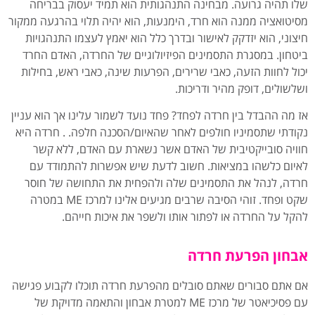
שלו תהיה גרועה. מבחינה התנהגותית הוא תמיד יעסוק בבריחה
מסיטואציה ממנה הוא חרד, הימנעות, הוא יהיה תלוי בהרגעה ממקור
חיצוני, הוא יזדקק לאישור ובדרך כלל הוא יאמץ לעצמו התנהגויות
ביטחון. במסגרת התסמינים הפיזיולוגיים של החרדה, האדם החרד
יכול לחוות הזעה, כאבי שרירים, הפרעות שינה, כאבי ראש, בחילות
ושלשולים, דופק מהיר ודריכות.
אז מה ההבדל בין חרדה לפחד? פחד נועד לשמור עלינו אך הוא עניין
נקודתי שתסמיניו חולפים לאחר שהאיום/הסכנה חלפה. . חרדה היא
חוויה סובייקטיבית של האדם אשר נשארת עם האדם, ללא קשר
לאיום כלשהו במציאות. חשוב לדעת שיש אפשרות להתמודד עם
חרדה, לנהל את התסמינים שלה ולהפחית את התחושה של חוסר
שקט ופחד. זוהי הסיבה שרבים מגיעים אלינו למרכז ME במטרה
להקל על החרדה או לפתור אותו ולשפר את איכות חייהם.
אבחון הפרעת חרדה
אם אתם סבורים שאתם סובלים מהפרעת חרדה תוכלו לקבוע פגישה
עם פסיכיאטר של מרכז ME למטרת אבחון והתאמה מדויקת של