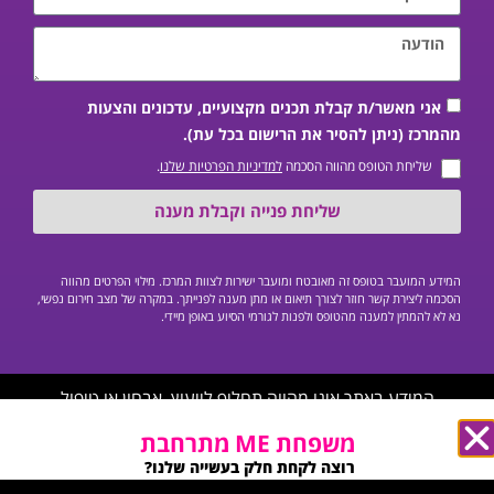
אני מאשר/ת קבלת תכנים מקצועיים, עדכונים והצעות
מהמרכז (ניתן להסיר את הרישום בכל עת).
שליחת הטופס מהווה הסכמה
למדיניות הפרטיות שלנו
.
שליחת פנייה וקבלת מענה
המידע המועבר בטופס זה מאובטח ומועבר ישירות לצוות המרכז. מילוי הפרטים מהווה
הסכמה ליצירת קשר חוזר לצורך תיאום או מתן מענה לפנייתך. במקרה של מצב חירום נפשי,
נא לא להמתין למענה מהטופס ולפנות לגורמי הסיוע באופן מיידי.
המידע באתר אינו מהווה תחליף לייעוץ, אבחון או טיפול
פסיכיאטרי/פסיכולוגי פרטני על ידי איש מקצוע מוסמך, ואינו יכול
משפחת ME מתרחבת
לשמש כחוות דעת רפואית.
רוצה לקחת חלק בעשייה שלנו?