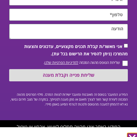
אני מאשר/ת קבלת תכנים מקצועיים, עדכונים והצעות
מהמרכז (ניתן להסיר את הרישום בכל עת).
שליחת הטופס מהווה הסכמה
למדיניות הפרטיות שלנו
.
שליחת פנייה וקבלת מענה
המידע המועבר בטופס זה מאובטח ומועבר ישירות לצוות המרכז. מילוי הפרטים מהווה
הסכמה ליצירת קשר חוזר לצורך תיאום או מתן מענה לפנייתך. במקרה של מצב חירום נפשי,
נא לא להמתין למענה מהטופס ולפנות לגורמי הסיוע באופן מיידי.
המידע באתר אינו מהווה תחליף לייעוץ, אבחון או טיפול
פסיכיאטרי/פסיכולוגי פרטני על ידי איש מקצוע מוסמך, ואינו יכול