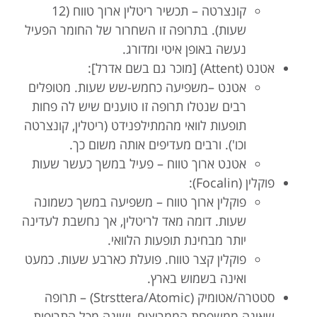
קונצרטה – תכשיר ריטלין ארוך טווח (12
שעות). בתרופה זו השחרור של החומר הפעיל
נעשה באופן איטי ומדורג.
אטנט (Attent) [מוכר גם בשם אדרל]:
אטנט –משפיעה כחמש-שש שעות. מטופלים
רבים שנטלו תרופה זו טוענים שיש לה פחות
תופעות לוואי מהמתילפנידט (ריטלין, קונצרטה
וכו'). ורבים מעדיפים אותה משום כך.
אטנט ארוך טווח – פעיל במשך כעשר שעות
פוקלין (Focalin):
פוקלין ארוך טווח – משפיעה במשך כשמונה
שעות. דומה מאד לריטלין, אך נחשבת לעדינה
יותר מבחינת תופעות הלוואי.
פוקלין קצר טווח. פועלת כארבע שעות. כמעט
ואינה בשמוש בארץ.
סטטרה/אטומיק (Strsttera/Atomic) – תרופה
שאינה ממשפחת הממריצים, ושונה מכל התרופות