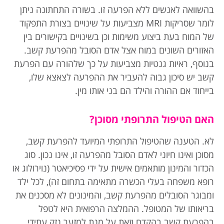
בהשוואה לאנשים ללא הפרעה זו. בשורה התחתונה ניתן
לומר שסריקות MRI מצביעות על שינויים בצורת התפקוד
של המוח בעת ביצוע משימות וכן בשינויים בקישורים בין
האזורים השונים במוח אצל אדם הסובל מהפרעת קשב.
בנוסף, ראיות גנטיות מצביעות על כך שלהורה עם הפרעת
קשב יש סיכון גבוה להעביר את ההפרעה לצאצא שלו,
בייחוד אם ההורה והילד הם בני אותו מין.
האם הטיפול התרופתי מסוכן?
לא. הטענה שהטיפול התרופתי המיועד להפרעת קשב,
מסוכן ואינו חיוני לאדם הסובל מהפרעה זו, אינו נכון. סוג
הכדור והמינון מותאמים אישית על ידי פסיכיאטר (נוירולוג או
רופא משפחה בעלי הכשרה מתאימה בתחום זה), לכל ילד
ומבוגר הסובלים מהפרעת קשב, והמינונים לא מסכנים את
בריאותו של המטופל. ההמלצה הרפואית היא לטפל
בהפרעת קשב בהקדם וזאת על מנת למזער נזק עתידי