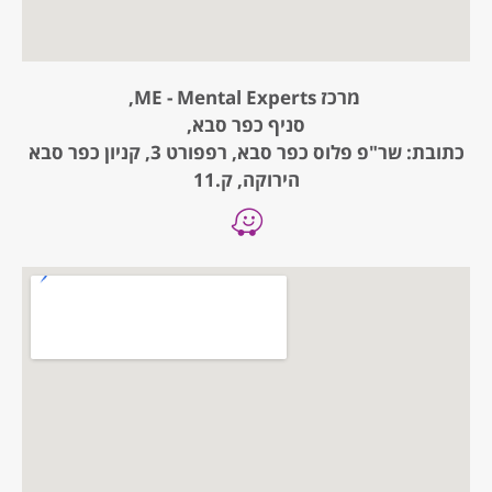
מרכז ME - Mental Experts,
סניף כפר סבא,
כתובת: שר"פ פלוס כפר סבא, רפפורט 3, קניון כפר סבא
הירוקה, ק.11