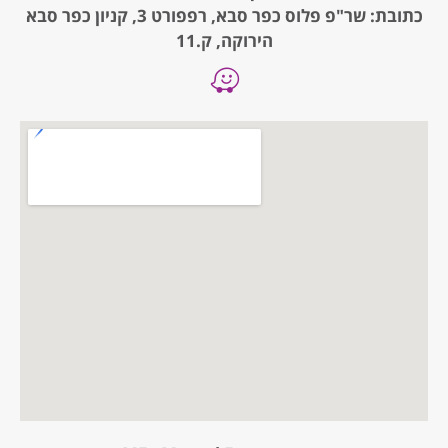
כתובת: שר"פ פלוס כפר סבא, רפפורט 3, קניון כפר סבא
הירוקה, ק.11