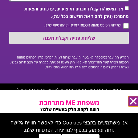
אני מאשר/ת קבלת תכנים מקצועיים, עדכונים והצעות
מהמרכז (ניתן להסיר את הרישום בכל עת).
שליחת הטופס מהווה הסכמה
למדיניות הפרטיות שלנו
.
שליחת פנייה וקבלת מענה
המידע המועבר בטופס זה מאובטח ומועבר ישירות לצוות המרכז. מילוי הפרטים מהווה
הסכמה ליצירת קשר חוזר לצורך תיאום או מתן מענה לפנייתך. במקרה של מצב חירום נפשי,
נא לא להמתין למענה מהטופס ולפנות לגורמי הסיוע באופן מיידי.
המידע באתר אינו מהווה תחליף לייעוץ, אבחון או טיפול
פסיכיאטרי/פסיכולוגי פרטני על ידי איש מקצוע מוסמך, ואינו יכול
משפחת ME מתרחבת
לשמש כחוות דעת רפואית.
רוצה לקחת חלק בעשייה שלנו?
מחפשים אותך בעמוד הזה ←
אנו משתמשים בקבצי Cookies כדי לאפשר חוויית גלישה
נוחה ונעימה, בכפוף למדיניות הפרטיות שלנו.
צרו קשר