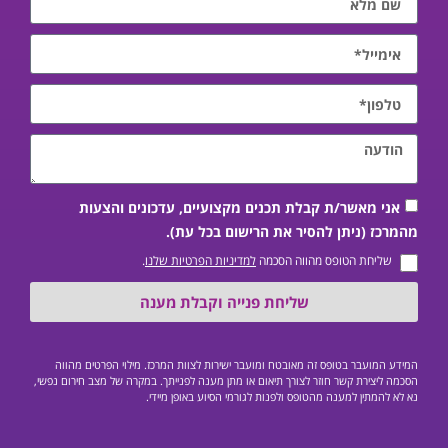
אני מאשר/ת קבלת תכנים מקצועיים, עדכונים והצעות
מהמרכז (ניתן להסיר את הרישום בכל עת).
שליחת הטופס מהווה הסכמה
למדיניות הפרטיות שלנו
.
שליחת פנייה וקבלת מענה
המידע המועבר בטופס זה מאובטח ומועבר ישירות לצוות המרכז. מילוי הפרטים מהווה
הסכמה ליצירת קשר חוזר לצורך תיאום או מתן מענה לפנייתך. במקרה של מצב חירום נפשי,
נא לא להמתין למענה מהטופס ולפנות לגורמי הסיוע באופן מיידי.