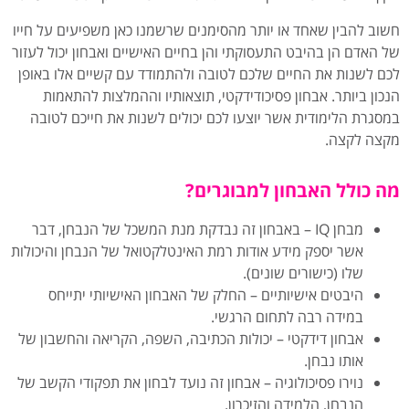
חשוב להבין שאחד או יותר מהסימנים שרשמנו כאן משפיעים על חייו
של האדם הן בהיבט התעסוקתי והן בחיים האישיים ואבחון יכול לעזור
לכם לשנות את החיים שלכם לטובה ולהתמודד עם קשיים אלו באופן
הנכון ביותר. אבחון פסיכודידקטי, תוצאותיו וההמלצות להתאמות
במסגרת הלימודית אשר יוצעו לכם יכולים לשנות את חייכם לטובה
מקצה לקצה.
מה כולל האבחון למבוגרים?
מבחן IQ – באבחון זה נבדקת מנת המשכל של הנבחן, דבר
אשר יספק מידע אודות רמת האינטלקטואל של הנבחן והיכולות
שלו (כישורים שונים).
היבטים אישיותיים – החלק של האבחון האישיותי יתייחס
במידה רבה לתחום הרגשי.
אבחון דידקטי – יכולות הכתיבה, השפה, הקריאה והחשבון של
אותו נבחן.
נוירו פסיכולוגיה – אבחון זה נועד לבחון את תפקודי הקשב של
הנבחן, הלמידה והזיכרון.