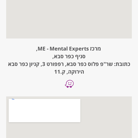
מרכז ME - Mental Experts,
סניף כפר סבא,
כתובת: שר"פ פלוס כפר סבא, רפפורט 3, קניון כפר סבא
הירוקה, ק.11