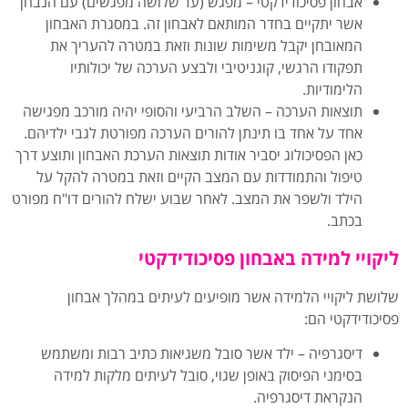
אבחון פסיכודידקטי – מפגש (עד שלושה מפגשים) עם הנבחן
אשר יתקיים בחדר המותאם לאבחון זה. במסגרת האבחון
המאובחן יקבל משימות שונות וזאת במטרה להעריך את
תפקודו הרגשי, קוגניטיבי ולבצע הערכה של יכולותיו
הלימודיות.
תוצאות הערכה – השלב הרביעי והסופי יהיה מורכב מפגישה
אחד על אחד בו תינתן להורים הערכה מפורטת לגבי ילדיהם.
כאן הפסיכולוג יסביר אודות תוצאות הערכת האבחון ותוצע דרך
טיפול והתמודדות עם המצב הקיים וזאת במטרה להקל על
הילד ולשפר את המצב. לאחר שבוע ישלח להורים דו"ח מפורט
בכתב.
ליקויי למידה באבחון פסיכודידקטי
שלושת ליקויי הלמידה אשר מופיעים לעיתים במהלך אבחון
פסיכודידקטי הם:
דיסגרפיה – ילד אשר סובל משגיאות כתיב רבות ומשתמש
בסימני הפיסוק באופן שגוי, סובל לעיתים מלקות למידה
הנקראת דיסגרפיה.