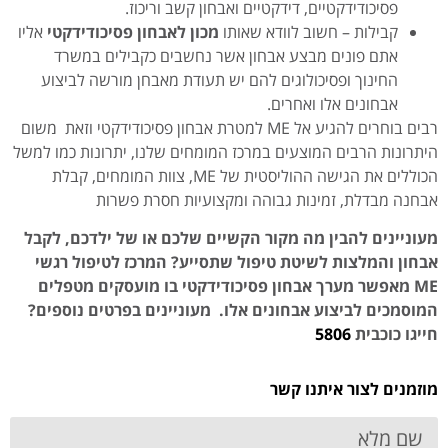
פסיכודידקטיים, דידקטיים ואבחון קשב וריכוז.
קבילות – חשוב לוודא שאותו
מכון לאבחון פסיכודידקטי
אליו
אתם פונים מבצע אבחון אשר נחשבים כקבילים במשרד
החינוך ופסיכולוגים להם יש תעודת מאבחן מורשה לביצוע
אבחונים אלו ואחרים.
רבים בוחרים להגיע אל ME למטרת אבחון פסיכודידקטי וזאת משום
היתרונות הרבים המוצעים במרכז המומחים שלנו, יתרונות כמו למשל
הכוללים את הגישה ההוליסטית של ME, צוות המומחים, קבלת
אבחנה מבדלת, זמינות גבוהה ומקצועיות חסרת פשרות
מעוניינים להבין מה מקור הקשיים שלכם או של ילדכם, לקבל
אבחון והמלצות לשיטת טיפול שתסייע? המרכז לטיפול רגשי
ME
מאפשר מערך אבחון פסיכודידקטי בו מועסקים מטפלים
המוסמכים לביצוע אבחונים אלו. מעוניינים בפרטים נוספים?
חייגו כוכבית
5806
מוזמנים לצור איתנו קשר