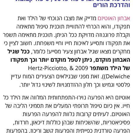
והדרכת הורים
אבחון האוטיזם
מדייק את מצבו הנוכחי של הילד ואת
תפקודו, והוא הכרחי להתוויית תוכנית טיפול מתאימה
וקבלת פרוגנוזה מדויקת ככל הניתן. תוכנית מתאימה תשפר
את תפקודו ותסייע לאיכות חייו וחיי משפחתו. חשוב לציין כי
מחקרים מצאו שגיל אבחון צעיר מסייע! כלומר,
ככל שגיל
האבחון מוקדם, ניתן לטפל מוקדם יותר וכך תפקודו
של הילד משתפר
2009 Hertz-Picciotto, &
Delwiche)). זאת מפני שבגילאים הצעירים המוח עדיין
פלסטי וגמיש וכך חלון ההזדמנויות לשינוי גדול יותר.
אוטיזם היא הפרעה נוירו-התפתחותית המלווה את הילד כל
חייו. אין כיום טיפול תרופתי המעלים את תסמיני הליבה של
האוטיזם. לעיתים קרובות נלוות להפרעה הפרעות
פסיכיאטריות, שהשכיחות שבהן כוללות דיכאון, חרדות,
הפרעה טורדנית כפייתית והפרעות קשב וריכוז. בהפרעות