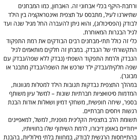
ורחבת-היקף בכלי אבחוני זה. האבחון, כמו המבחנים
שתיארנו לעיל, מתבסס על תצפית ואינטראקציה בין הילד
לבודק (הפסיכולוג), והוא ניתן להעברה החל מגיל שנה ועד
לגיל הבגרות המאוחרת.
כלי זה כולל תתי-מבחנים רבים הבודקים את רמת התפקוד
התקשורתי של הנבדק. במבחן זה חלקים מותאמים לגיל
הנבדק ולרמת התפקוד השפתי (נבדק ללא שפה/נבדק עם
שפה חלקית/נבדק ילד שרכש את השפה/נבדק מתבגר או
מבוגר).
במהלך התצפית נבדקות תגובות הילד למטלות מגוונות,
המדמות סיטואציות חברתיות שונות – למשל עיון משותף
בספר, שיחה חופשית, משחקי דמיון ושאלות אודות הבנת
רגשות ויחסים חברתיים.
תשומת הלב בתצפית הקלינית מופנית, למשל, למאפיינים
ייחודיים באופן דיבורו, לרמת השיתוף שלו בחוויותיו,
בהתייחסות הרגשית לבודק, במחוות בלתי מילוליות, בהבנת