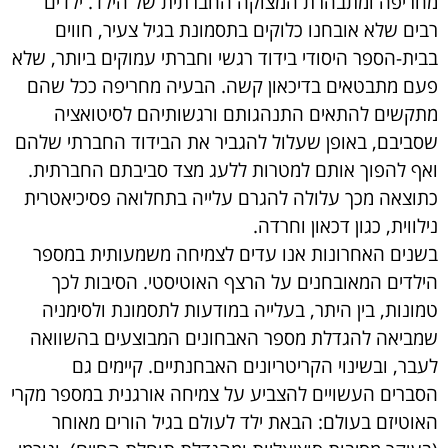
מחריפה ומתבהרת המצוקה החברתית של הילד. ילדים
רבים שלא אובחנו כלוקים בתסמונת בגיל צעיר, חווים
בבית-הספר היסודי בידוד רגשי וחברתי עמוקים ביותר, שלא
פעם מתבטאים בדיכאון קשה. הבעיה מחריפה ככל שהם
מתקשים להתאים התנהגותם ורגשותיהם לסיטואציה
שסביבם, באופן שעלול להגביר את הבידוד החברתי שלהם
ואף להפוך אותם למטרות ללעג מצד סביבתם החברתית.
כתוצאה מכך עלולה להגרם עלייה בתחלואה פסיכיאטרית
נילווית, כגון דכאון וחרדה.
בשנים האחרונות אנו עדים לצמיחה משמעותית במספר
הילדים המאובחנים על הרצף האוטיסטי. הסיבות לכך
טמונות, בין היתר, בעלייה במודעות לתסמונת ולסימניה
שמביאה להגדלת מספר האבחונים המבוצעים בהשוואה
לעבר, ובשינוי הקריטריונים האבחנתיים. קיימים גם
הסברים העשויים להצביע על צמיחה אורגנית במספר מקרי
האוטיזם בעולם: הבאת ילד לעולם בגיל הורים מאוחר