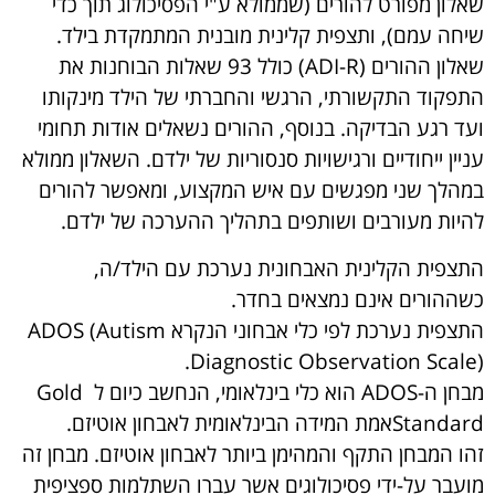
שאלון מפורט להורים (שממולא ע"י הפסיכולוג תוך כדי
שיחה עמם), ותצפית קלינית מובנית המתמקדת בילד.
שאלון ההורים (ADI-R) כולל 93 שאלות הבוחנות את
התפקוד התקשורתי, הרגשי והחברתי של הילד מינקותו
ועד רגע הבדיקה. בנוסף, ההורים נשאלים אודות תחומי
עניין ייחודיים ורגישויות סנסוריות של ילדם. השאלון ממולא
במהלך שני מפגשים עם איש המקצוע, ומאפשר להורים
להיות מעורבים ושותפים בתהליך ההערכה של ילדם.
התצפית הקלינית האבחונית נערכת עם הילד/ה,
כשההורים אינם נמצאים בחדר.
התצפית נערכת לפי כלי אבחוני הנקרא ADOS (Autism
Diagnostic Observation Scale).
מבחן ה-ADOS הוא כלי בינלאומי, הנחשב כיום ל Gold
Standardאמת המידה הבינלאומית לאבחון אוטיזם.
זהו המבחן התקף והמהימן ביותר לאבחון אוטיזם. מבחן זה
מועבר על-ידי פסיכולוגים אשר עברו השתלמות ספציפית