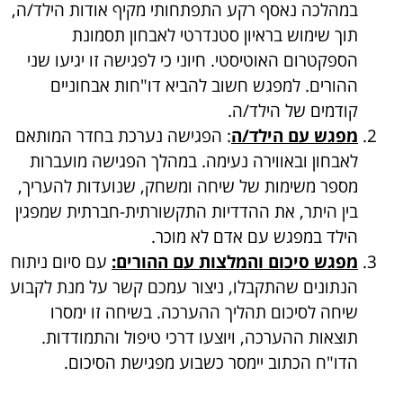
במהלכה נאסף רקע התפתחותי מקיף אודות הילד/ה,
תוך שימוש בראיון סטנדרטי לאבחון תסמונת
הספקטרום האוטיסטי. חיוני כי לפגישה זו יגיעו שני
ההורים. למפגש חשוב להביא דו"חות אבחוניים
קודמים של הילד/ה.
מפגש עם הילד/ה
: הפגישה נערכת בחדר המותאם
לאבחון ובאווירה נעימה. במהלך הפגישה מועברות
מספר משימות של שיחה ומשחק, שנועדות להעריך,
בין היתר, את ההדדיות התקשורתית-חברתית שמפגין
הילד במפגש עם אדם לא מוכר.
מפגש סיכום והמלצות עם ההורים:
עם סיום ניתוח
הנתונים שהתקבלו, ניצור עמכם קשר על מנת לקבוע
שיחה לסיכום תהליך ההערכה. בשיחה זו ימסרו
תוצאות ההערכה, ויוצעו דרכי טיפול והתמודדות.
הדו"ח הכתוב יימסר כשבוע מפגישת הסיכום.