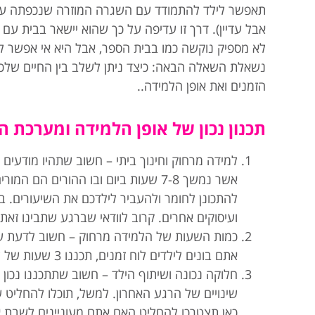
תאפשר לילד להתמודד עם השגרה המוזרה שנכפתה עליו
אבל עדיין). דרך זו עדיפה על כך שהוא יישאר בבית ע
לא מספיק נוקשה כמו בבית הספר, אבל היא אי אפשר ל
נשאלת השאלה הבאה: כיצד ניתן לשלב בין החיים שלכם כ
הזמנים ואת אופן הלמידה..
תכנון נכון של אופן הלמידה ומערכת ה
למידה מרחוק וחינוך ביתי – חשוב שתהיו מודעים 
אשר נמשך 7-8 שעות ביום ובו ההורים
להתכונן לחומר ולהעביר לילדכם את השיעורים. ב
ועיסוקים אחרים. קרוב לוודאי שברגע שתבינו זאת,
כמות השעות של הלמידה מרחוק – חשוב לדעת שר
אתם בונים לילדים לוח זמנים, תכננו 3 שעות של למידה מרחוק מדי יום.
חלוקה נכונה ושיתוף הילד – חשוב שתתכננו נכון 
שינויים של הרגע האחרון. למשל, תוכלו להחליט 
כאן תצטרכו להחליט האם אתם מעוניינים לשבת א