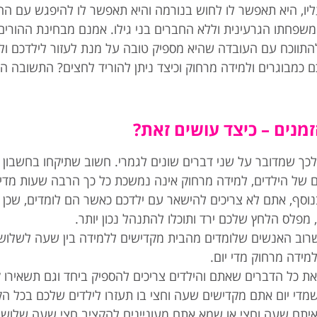
, היא תאפשר לו לחוש בנורמה והיא תאפשר לו להיפגש עם החב
ם משפחתו הגרעינית וללא החברים בני גילו. אמנם מבחינת ההורי
התווכח עם העובדה שהיא מספיק טובה על מנת לעזור לילדכם ולכ
מבוגרים ולמידה מרחוק וכיצד ניתן להוריד לחצים? התשובה היא:
זמנים – כיצד עושים זאת?
לכך שמדובר על שני דברים שונים לגמרי. חשוב שתיקחו בחשבון ש
 הם המורים של הילדים, למידה מרחוק אינה נמשכת כל כך הרבה שעות מדי
נוסף, אתם לא צריכים להישאר עם ילדכם כאשר הם לומדים, שכן 
 מפלס הלחץ שלכם ירד ותוכלו להתנהל נכון יותר.
וב האנשים שלומדים מהבית מקדישים ללמידה בין שעה לשלוש ש
את כל הדברים שאתם והילדים צריכים להספיק ביחד וגם תשאירו ק
שמדי יום אתם מקדישים שעה וחצי בו תעזרו לילדים שלכם בכל הק
יתם שעה וחצי או שמא אתם מעוניינים להקציב חצי שעה שלוש 